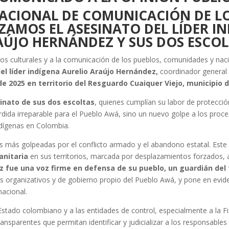
NACIONAL DE COMUNICACIÓN DE LO
ZAMOS EL ASESINATO DEL LÍDER I
ÚJO HERNÁNDEZ Y SUS DOS ESCO
hos culturales y a la comunicación de los pueblos, comunidades y na
el líder indígena Aurelio Araújo Hernández,
coordinador general
de 2025 en territorio del Resguardo Cuaiquer Viejo, municipio d
sinato de sus dos escoltas
, quienes cumplían su labor de protecc
dida irreparable para el Pueblo Awá, sino un nuevo golpe a los proces
ndígenas en Colombia.
s más golpeadas por el conflicto armado y el abandono estatal. Este 
anitaria
en sus territorios, marcada por desplazamientos forzados,
z fue una voz firme en defensa de su pueblo, un guardián del t
 organizativos y de gobierno propio del Pueblo Awá, y pone en evidenc
nacional.
do colombiano y a las entidades de control, especialmente a la Fis
ansparentes que permitan identificar y judicializar a los responsables 