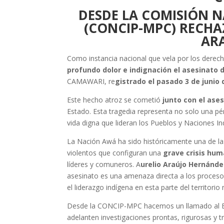
DESDE LA COMISIÓN 
(CONCIP-MPC) RECHA
ARA
Como instancia nacional que vela por los derec
profundo dolor e indignación el asesinato d
CAMAWARI, re
gistrado el pasado 3 de junio 
Este hecho atroz se cometió
junto con el ase
Estado. Esta tragedia representa no solo una pér
vida digna que lideran los Pueblos y Naciones I
La Nación Awá ha sido históricamente una de la
violentos que configuran una
grave crisis hum
líderes y comuneros. A
urelio Araújo Hernánde
asesinato es una amenaza directa a los procesos
el liderazgo indígena en esta parte del territorio 
Desde la CONCIP-MPC hacemos un llamado al Esta
adelanten investigaciones prontas, rigurosas y tr